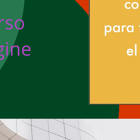
rso
gine