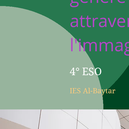
attrave
l'imma
4° ESO
IES Al-Baytar