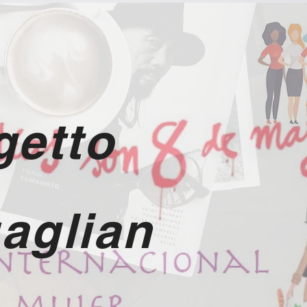
getto
aglian