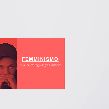
FEMMINISMO
l&#39;uguaglianza si impara