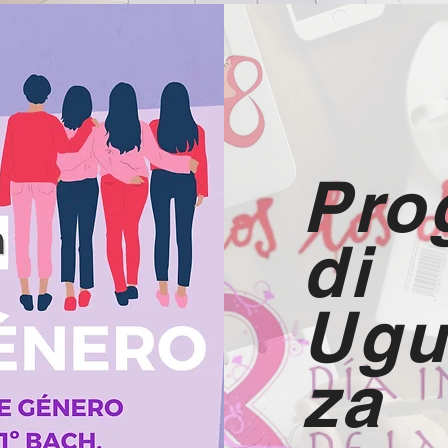
Pro
di
Ugu
za