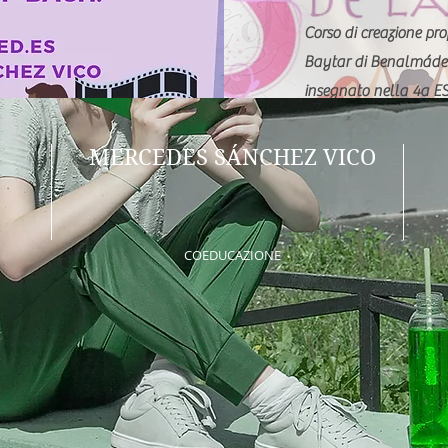
Corso di creazione pro
Baytar di Benalmáde
insegnato nella 4a ES
principale è educare a
nell'uguaglianza.
MERCEDES SÁNCHEZ VICO
Iscriversi
COEDUCAZIONE