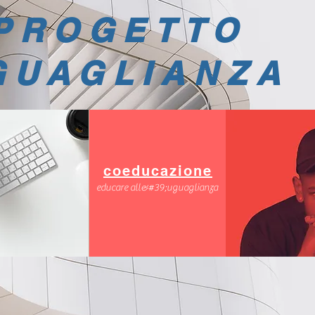
PROGETTO
GUAGLIANZA
coeducazione
educare all&#39;uguaglianza