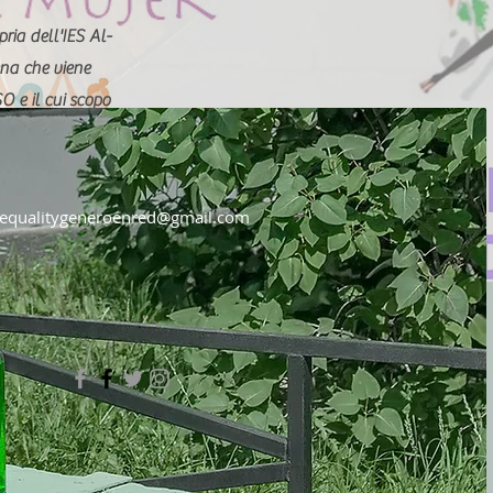
pria dell'IES Al-
na che viene
O e il cui scopo
i valori
equalitygeneroenred@gmail.com