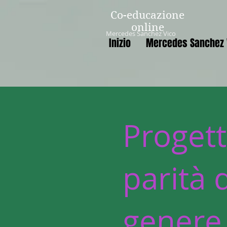
Co-educazione
online
Mercedes Sanchez Vico
Inizio
Mercedes Sanchez 
Progett
parità 
genere