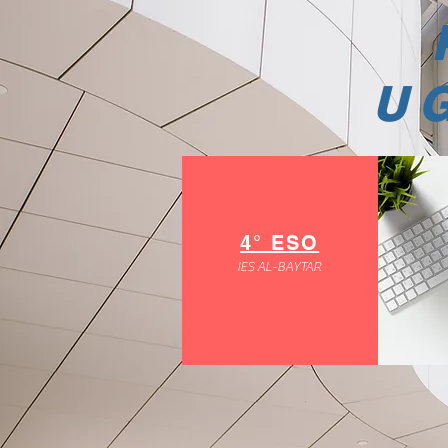
U
4° ESO
IES AL-BAYTAR