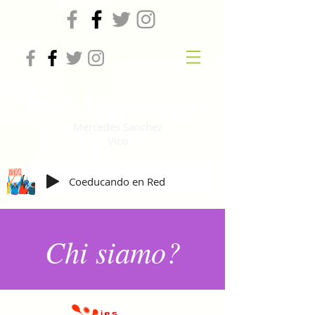
Co-educazione online
Mercedes Sanchez
Vico
Coeducando en Red
Chi siamo?