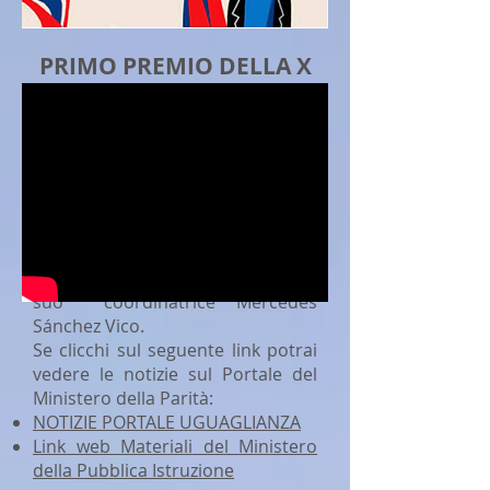
PRIMO PREMIO DELLA X
EDIZIONE
DEI ROSA
REGÁS AWARDS
Uno dei grandi successi della
materia è il
essendo stato
premiato
con il Primo Premio
della
X Edizione dei Rosa Regás
Awards
per l'elaborazione di
materiali coeducativi realizzati dal
suo
coordinatrice Mercedes
Sánchez Vico.
Se clicchi sul seguente link potrai
vedere le notizie sul Portale del
Ministero della Parità:
NOTIZIE PORTALE UGUAGLIANZA
Link web Materiali del Ministero
della Pubblica Istruzione