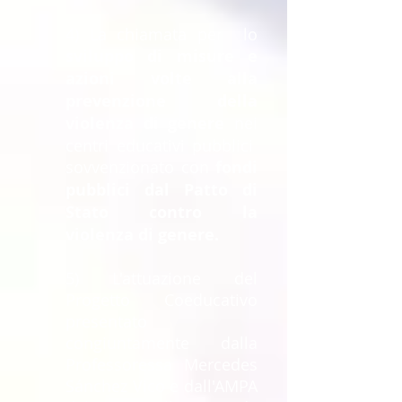
4) La chiamata per
lo
sviluppo di misure e
azioni volte alla
prevenzione della
violenza di genere
nei
centri educativi pubblici
sovvenzionato con
fondi
pubblici dal Patto di
Stato contro la
violenza di genere.
5) L'attuazione del
Progetto Coeducativo
presentato
congiuntamente dalla
Professoressa Mercedes
Sánchez Vico e dall'AMPA