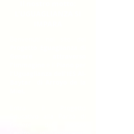
Il nostro motto:
L'UGUAGLIANZA SI
IMPARA
Benvenuti nel sito del
Progetto Eguaglianza di
Genere attraverso
l'immagine
e il
Piano per
l'Uguaglianza dell'IES Al-
Baytar
di Arroyo de la
Miel.
Entra il Progetto
Educativo alla Parità di
Genere del nostro
Centro
in funzione in