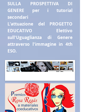
SULLA PROSPETTIVA DI
GENERE per i tutorial
secondari
L'attuazione del PROGETTO
EDUCATIVO Elettivo
sull'Uguaglianza di Genere
attraverso l'immagine in 4th
ESO.