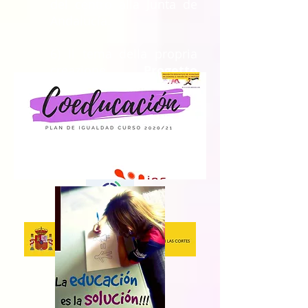
del centro alla Junta de
Andalucía.
6) Il tema della propria
creazione
Progetto
Educativo di Parità di
Genere attraverso
l'immagine
per 4ºESO.