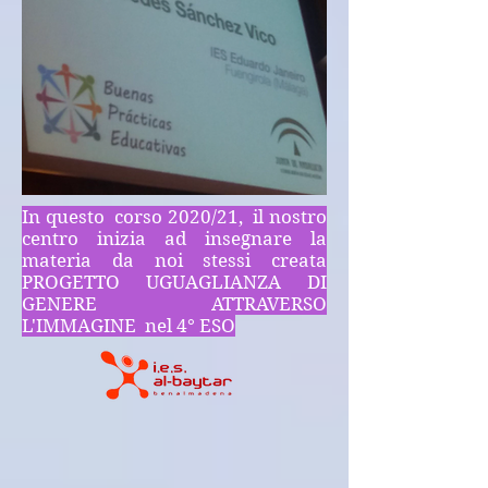
In questo corso 2020/21, il nostro
centro inizia ad insegnare la
materia da noi stessi creata
PROGETTO UGUAGLIANZA DI
GENERE ATTRAVERSO
L'IMMAGINE nel 4° ESO