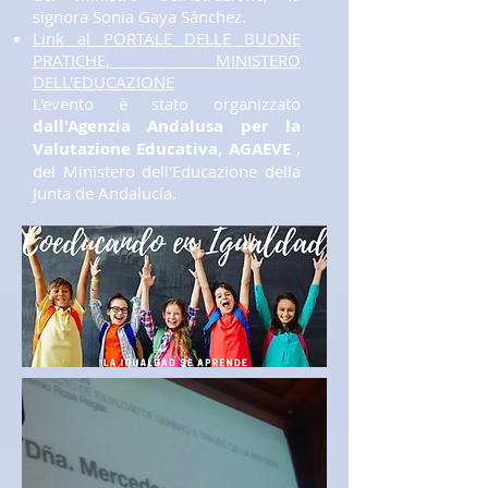
signora Sonia Gaya Sánchez.
​
Link al PORTALE DELLE BUONE
PRATICHE, MINISTERO
DELL'EDUCAZIONE
L'evento è stato organizzato
dall'Agenzia Andalusa per la
Valutazione Educativa, AGAEVE
,
del Ministero dell'Educazione della
Junta de Andalucía.