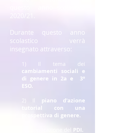
questo
anno scolastico
2020/21.
Durante questo anno
scolastico verrà
insegnato attraverso:
1) Il tema dei
cambiamenti sociali e
di genere in 2a e
3°
ESO.
2) Il
piano d'azione
tutorial con una
prospettiva di genere.
3) L'applicazione del
PDI.