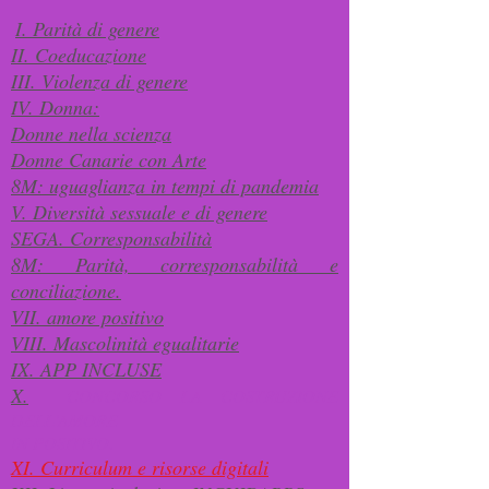
I. Parità di genere
​
II. Coeducazione
III. Violenza di genere
IV. Donna:
Donne nella scienza
Donne Canarie con Arte
8M: uguaglianza in tempi di pandemia
V. Diversità sessuale e di genere
SEGA. Corresponsabilità
8M: Parità, corresponsabilità e
conciliazione.
VII. amore positivo
VIII. Mascolinità egualitarie
IX. APP INCLUSE
X.
CONCORSO LA COSTRUZIONE
DELL'AMORE
IN POSITIVO.
XI. Curriculum e risorse digitali