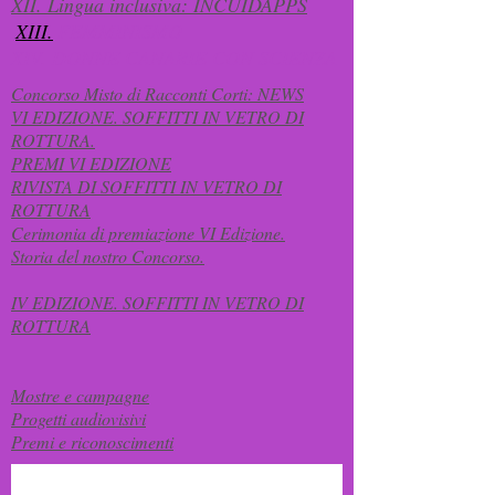
XII. Lingua inclusiva: INCUIDAPPS
XIII.
FEMMINISMO
​​
XIV. DONNE CANARIE CON SCIENZA
Concorso Misto di Racconti Corti: NEWS
VI EDIZIONE. SOFFITTI IN VETRO DI
ROTTURA.
PREMI VI EDIZIONE
RIVISTA DI SOFFITTI IN VETRO DI
ROTTURA
Cerimonia di premiazione VI Edizione.
Storia del nostro Concorso.
IV EDIZIONE. SOFFITTI IN VETRO DI
ROTTURA
Mostre e campagne
Progetti audiovisivi
​​
Premi e riconoscimenti